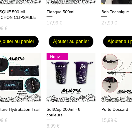
SQUE 500 ML
Aperçu rapide
Flasque 500ml
Aperçu rapide
Bob Technique
Aperçu ra
CHON CLIPSABLE
Prix
Prix
17,99 €
27,99 €
99 €
Ajouter au panier
Ajouter au panier
Ajouter au 
Nouveauté
ture Hydratation Trail
Aperçu rapide
SoftCup 200ml - 8
Aperçu rapide
Porte Dossard
Aperçu ra
couleurs
Prix
99 €
15,99 €
Prix
6,99 €