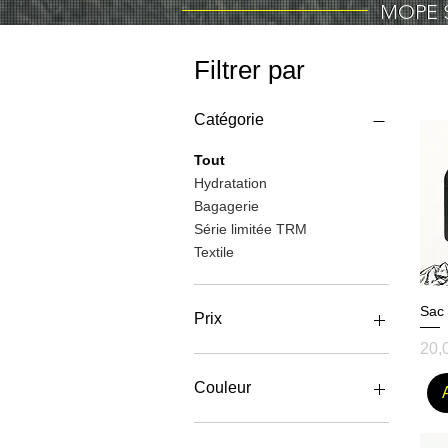
MOPE S
MOPE S
Filtrer par
Catégorie
Tout
Hydratation
Bagagerie
Série limitée TRM
Textile
Sac 
Prix
Prix
20,
5 €
75 €
Couleur