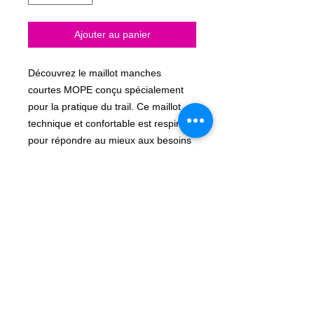
Ajouter au panier
Découvrez le maillot manches
courtes MOPE conçu spécialement
pour la pratique du trail. Ce maillot
technique et confortable est respirant
pour répondre au mieux aux besoins
des traileurs exigeants en recherche
de qualité.
Infos complémentaires
Motif en sublimation totale
Manches et col en maille aérée
Coutures plates
Bandes côtés et épaules avec
surpiqures recouvrement