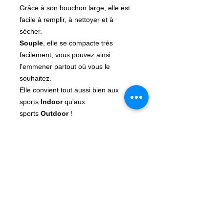
Grâce à son bouchon large, elle est
facile à remplir, à nettoyer et à
sécher.
Souple
, elle se compacte très
facilement, vous pouvez ainsi
l'emmener partout où vous le
souhaitez.
Elle convient tout aussi bien aux
sports
Indoor
qu'aux
sports
Outdoor
!
Astuce:
Pour visser facilement votre
gourde, visser dans le sens inverse
des aiguilles d'une montre, une fois
dans l'axe, vous pouvez visser
correctement votre embout.
DÉTAILS DE L'ARTICLE SoftFlask