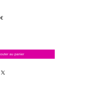
iginal
Prix promotionnel
 €
jouter au panier